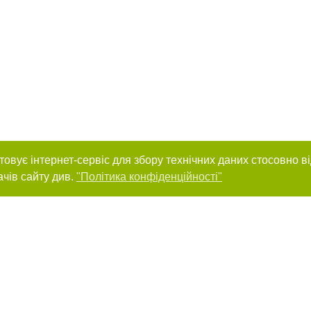
товує інтернет-сервіс для збору технічних даних стосовно в
ачів сайту див.
"Політика конфіденційності"
нас :
и
Автори проєкту