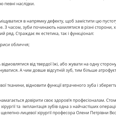
ю певні наслідки.
зміщуватися в напрямку дефекту, щоб замістити цю пустот
. З часом, зуби починають нахилятися в різні сторони, х
 ряд. Страждає як естетика, так і функціонал:
 риси обличчя;
ідмовлятися від твердої їжі, або жувати на одну сторону
атися. А чим довше відсутній зуб, тим більше атрофуєт
вої тканини, відновити функції втраченого зуба і зберегт
намагається довірити своє здоров’я професіоналам. Стом
ірургії та імплантація зубів одна з найчастіших операці
 щелепно-лицевої хірургії професора Олени Петрівни Вєс