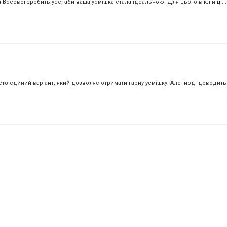
 Вєсової зробить усе, аби ваша усмішка стала ідеальною. Для цього в клініці...
 єдиний варіант, який дозволяє отримати гарну усмішку. Але іноді доводиться