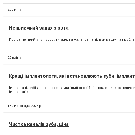
20 липня
Неприємний запах з рота
Про це не прийнято говорити, але, на жаль, це не тільки медична проблем
22 квітня
Кращі імплантологи, які встановлюють зубні імплант
Імплантація зубів — це найефективніший спосіб відновлення втрачених зу
імплантатів....
13 листопада 2025 р.
Чистка каналів зуба, ціна