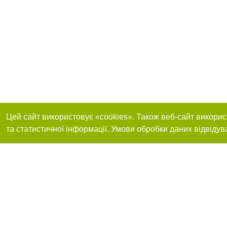
Цей сайт використовує «cookies». Також веб-сайт викорис
та статистичної інформації. Умови обробки даних відвідув
Реклама на сайті
Приєднуйтесь до 
Робота в нашій компанії
Франшиза "CitySites"
Про нас
Контакт
+38 (063) 734-84-32