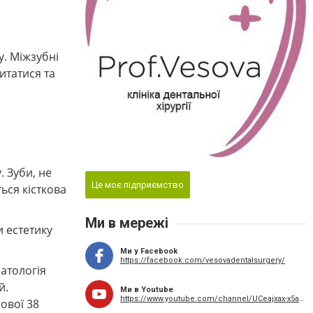
у. Міжзубні
итатися та
. Зуби, не
Це моє підприємство
ься кісткова
Ми в мережі
и естетику
Ми у Facebook
https://facebook.com/vesovadentalsurgery/
атологія
й.
Ми в Youtube
https://www.youtube.com/channel/UCeajxax-x5aventluQOACuQ
ової 38