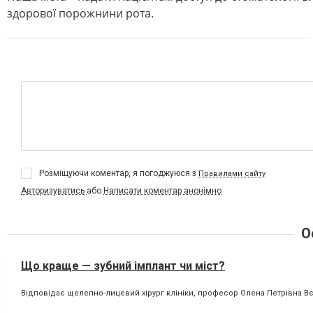
здорової порожнини рота.
Розміщуючи коментар, я погоджуюся з
Правилами сайту
Авторизуватись
або
Написати коментар анонімно
О
Що краще — зубний імплант чи міст?
Відповідає щелепно-лицевий хірург клініки, професор Олена Петрівна Вєс