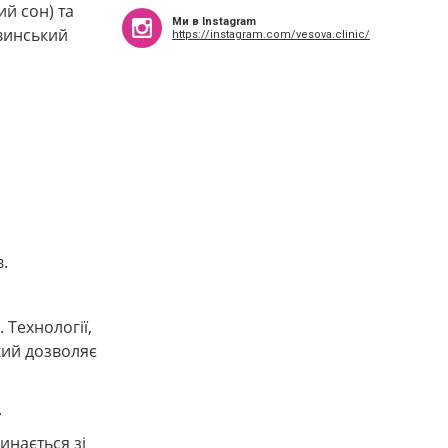
ий сон) та
Ми в Instagram
овинський
https://instagram.com/vesova.clinic/
.
 Технології,
кий дозволяє
.
инається зі