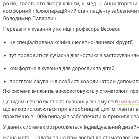
років, головного лікаря клініки, к. мед. н, Анни Ігорів
комфорний післяопераційний стан пацієнту забезпечить
Володимир Павлович.
Переваги лікування у клініці професора Вєсової:
це спеціалізована клініка щелепно-лицевої хірургії,
тут проводиться сучасна діагностика з застосуванням
комфортне лікування для дорослих та дітей,
протягом лікування особисті координатори допомагаю
Які системи імплантів використовують у стоматології пр
Це відомі своєю якістю та визнані у всьому світі
імплант
що використовуються при виробництві цих імплантатів
практично в 100% випадків забезпечити їх приживлюван
У даних системах розробляється індивідуальний дизайн 
Наша мета – надати пацієнтам доступ до стоматології ви