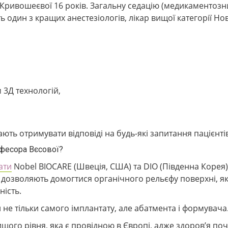
ни Кривошеєвої 16 років. Загальну седацію (медикаментозн
 один з кращих анестезіологів, лікар вищої категорії Н
 3Д технологій,
ть отримувати відповіді на будь-які запитання пацієнтів
офесора Вєсової?
ати
Nobel BIOCARE (Швеція, США) та DIO (Південна Корея).
 дозволяють домогтися органічного рельєфу поверхні, я
ість.
не тільки самого імплантату, але абатмента і формувача
щого рівня, яка є провідною в Європі, адже здоров’я поч