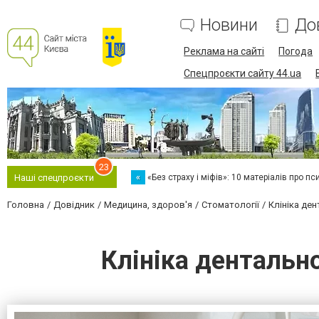
Новини
До
Реклама на сайті
Погода
Спецпроєкти сайту 44.ua
23
«
«Без страху і міфів»: 10 матеріалів про пс
Наші спецпроєкти
Головна
Довідник
Медицина, здоров'я
Стоматології
Клініка ден
Клініка дентально