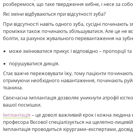
розберемося, що таке твердження хибне, і несе за собо
Які зміни відбуваються при відсутності зуба?
При відсутності навіть одного зуба, сусідні починають 
проміжки також починають збільшуватися. Але це не все
боліти, за рахунок жувального перевантаження на зубний
може змінюватися прикус і відповідно – пропорції та
порушуватися дикція.
Стає важче пережовувати їжу, тому пацієнти починають в
отримуючи необхідного навантаження, починають руйнув
тканина.
Своєчасна імплантація дозволяє уникнути атрофії кістко
вашої посмішки.
Імплантація
– це доволі важливий крок і кожна людина 
професора Вєсової спеціалізується на щелепно-лицевій х
Імплантація проводиться хірургами–експертами, досвід