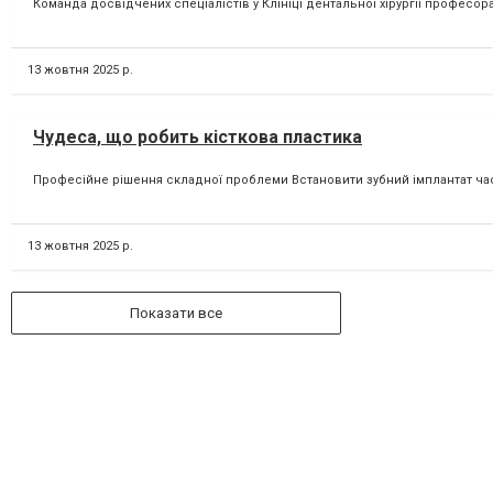
Команда досвідчених спеціалістів у Клініці дентальної хірургії професора
13 жовтня 2025 р.
Чудеса, що робить кісткова пластика
Професійне рішення складної проблеми Встановити зубний імплантат часто
13 жовтня 2025 р.
Показати все