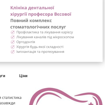
уги
Ціни
я статистика
 назавжди