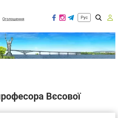
Рус
Оголошення
 професора Вєсової