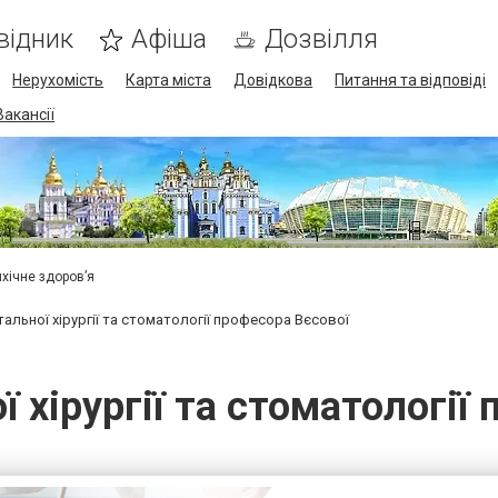
відник
Афіша
Дозвілля
Нерухомість
Карта міста
Довідкова
Питання та відповіді
Вакансії
ихічне здоров’я
тальної хірургії та стоматології професора Вєсової
ї хірургії та стоматології